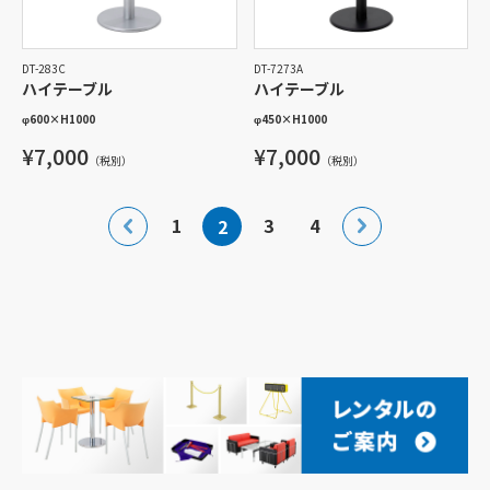
DT-283C
DT-7273A
ハイテーブル
ハイテーブル
φ600
×
H1000
φ450
×
H1000
¥7,000
¥7,000
（税別）
（税別）
投
1
3
4
2
稿
の
ペ
ー
ジ
送
り