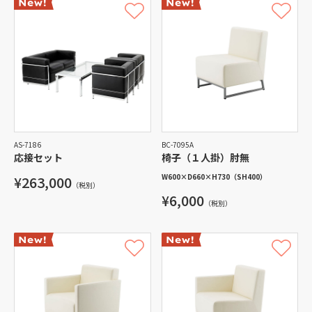
AS-7186
BC-7095A
応接セット
椅子（１人掛）肘無
W600
×
D660
×
H730
（SH400）
¥263,000
（税別）
¥6,000
（税別）