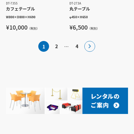
DT-7355
DT-273A
カフェテーブル
丸テーブル
W800
×
D800
×
H690
φ450
×
H650
¥10,000
¥6,500
（税別）
（税別）
投
2
4
1
…
稿
の
ペ
ー
ジ
送
り