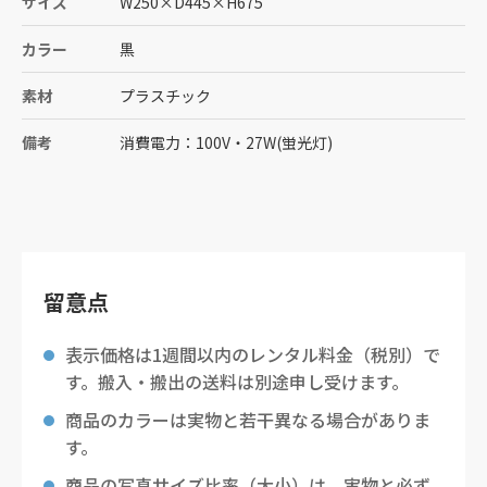
サイズ
W250
×
D445
×
H675
カラー
黒
素材
プラスチック
備考
消費電力：100V・27W(蛍光灯)
留意点
表示価格は1週間以内のレンタル料金（税別）で
す。搬入・搬出の送料は別途申し受けます。
商品のカラーは実物と若干異なる場合がありま
す。
商品の写真サイズ比率（大小）は、実物と必ず