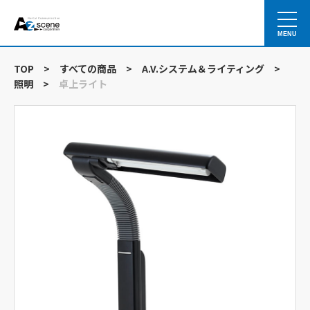
MENU
TOP
>
すべての商品
>
A.V.システム＆ライティング
>
照明
>
卓上ライト