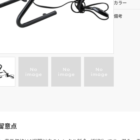
カラー
備考
留意点