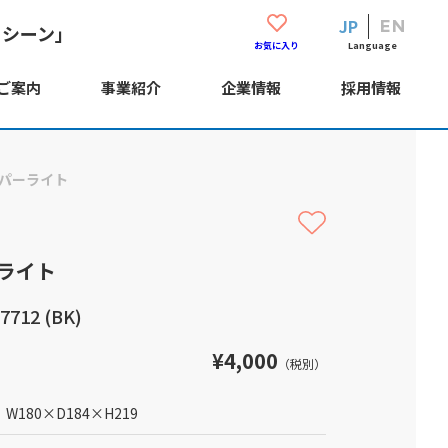
JP
EN
・シーン」
Language
お気に入り
ご案内
事業紹介
企業情報
採用情報
パーライト
ライト
712 (BK)
¥4,000
（税別）
W180
×
D184
×
H219