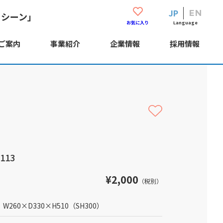
JP
EN
・シーン」
Language
お気に入り
ご案内
事業紹介
企業情報
採用情報
113
¥2,000
（税別）
W260
×
D330
×
H510
（SH300）