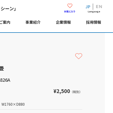
JP
EN
・シーン」
Language
お気に入り
ご案内
事業紹介
企業情報
採用情報
畳
826A
¥2,500
（税別）
W1760
×
D880