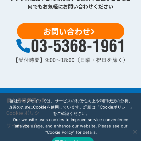
何でもお気軽にお問い合わせください
お問い合わせ
個人情報保護方針
当社ウェブサイトでは、サービスの利便性向上や利用状況の分析、
改善のためにCookieを使用しています。詳細は「Cookieポリシー」
Cookie ポリシー
をご確認ください。
Our website uses cookies to improve service convenience,
サイトマップ
analyze usage, and enhance our website. Please see our
“Cookie Policy” for details.