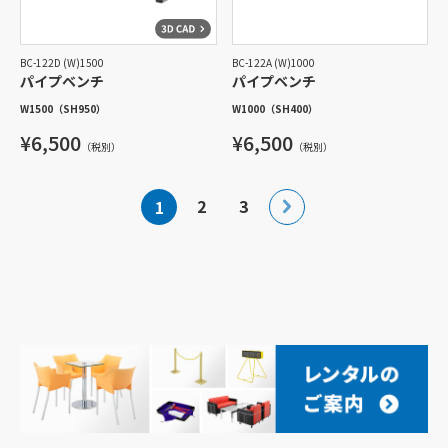
BC-122D (W)1500
BC-122A (W)1000
パイプベンチ
パイプベンチ
W1500
（SH950）
W1000
（SH400）
¥6,500
¥6,500
（税別）
（税別）
投
2
3
1
稿
の
ペ
ー
ジ
送
り