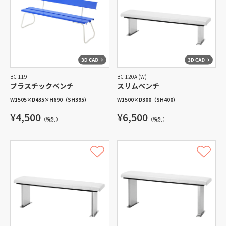
BC-119
BC-120A (W)
プラスチックベンチ
スリムベンチ
W1505
×
D435
×
H690
（SH395）
W1500
×
D300
（SH400）
¥4,500
¥6,500
（税別）
（税別）