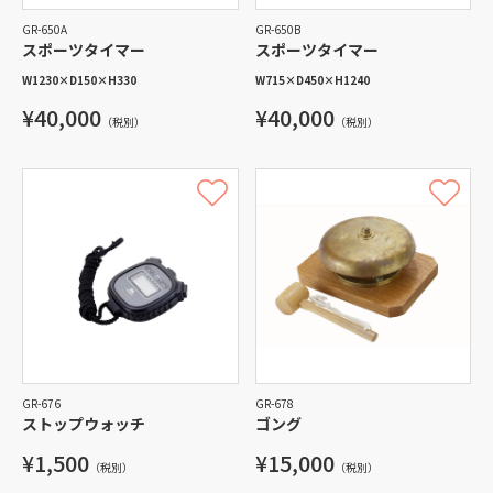
GR-650A
GR-650B
スポーツタイマー
スポーツタイマー
W1230
×
D150
×
H330
W715
×
D450
×
H1240
¥40,000
¥40,000
（税別）
（税別）
GR-676
GR-678
ストップウォッチ
ゴング
¥1,500
¥15,000
（税別）
（税別）