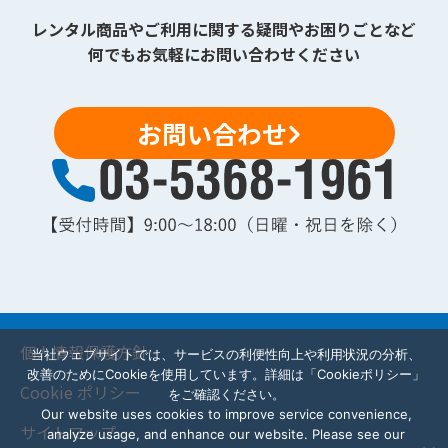
レンタル商品やご利用に関する疑問やお困りごとなど
何でもお気軽にお問い合わせください
お問い合わせ
個人情報保護方針
当社ウェブサイトでは、サービスの利便性向上や利用状況の分析、
改善のためにCookieを使用しています。詳細は「Cookieポリシー」
Cookie ポリシー
をご確認ください。
Our website uses cookies to improve service convenience,
サイトマップ
analyze usage, and enhance our website. Please see our