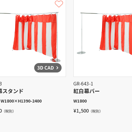
3
GR-643-1
幕スタンド
紅白幕バー
×
W1800
×
H1390-2400
W1800
0
¥1,500
（税別）
（税別）