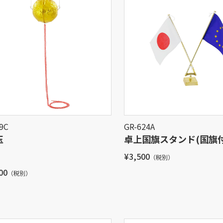
9C
GR-624A
玉
卓上国旗スタンド(国旗
¥3,500
（税別）
00
（税別）