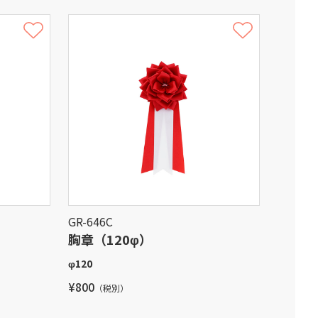
GR-646C
胸章（120φ）
φ120
¥800
（税別）