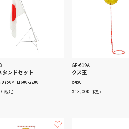
8
GR-619A
スタンドセット
クス玉
×
D750
×
H1600-2200
φ450
0
¥13,000
（税別）
（税別）