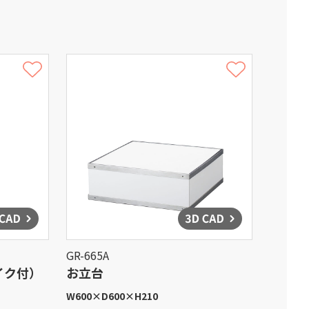
GR-665A
イク付）
お立台
W600
×
D600
×
H210