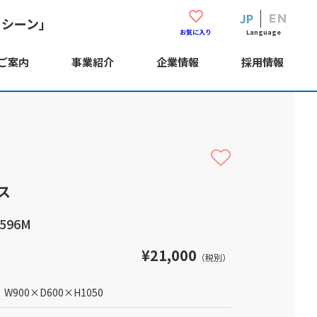
JP
EN
・シーン」
Language
お気に入り
ご案内
事業紹介
企業情報
採用情報
ス
ス
596M
¥21,000
（税別）
W900
×
D600
×
H1050