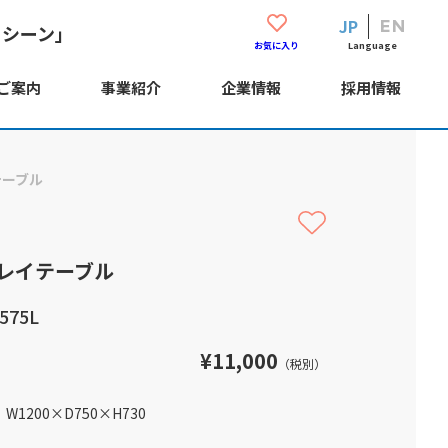
JP
EN
・シーン」
Language
お気に入り
ご案内
事業紹介
企業情報
採用情報
テーブル
レイテーブル
575L
¥11,000
（税別）
W1200
×
D750
×
H730