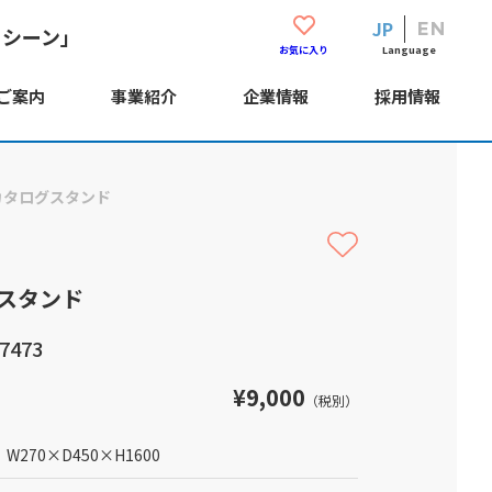
JP
EN
・シーン」
Language
お気に入り
ご案内
事業紹介
企業情報
採用情報
カタログスタンド
スタンド
7473
¥9,000
（税別）
W270
×
D450
×
H1600