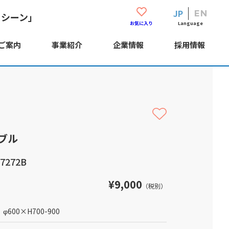
JP
EN
・シーン」
Language
お気に入り
ご案内
事業紹介
企業情報
採用情報
ブル
7272B
¥9,000
（税別）
φ600
×
H700-900