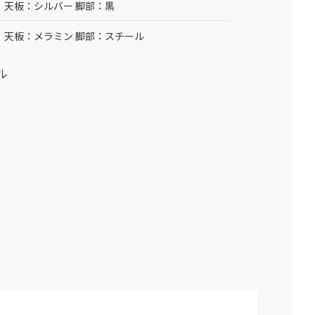
天板：シルバー 脚部：黒
天板：メラミン 脚部：スチール
ル