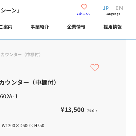
JP
EN
・シーン」
Language
お気に入り
ご案内
事業紹介
企業情報
採用情報
トカウンター（中棚付）
カウンター（中棚付）
02A-1
¥13,500
（税別）
W1200
×
D600
×
H750