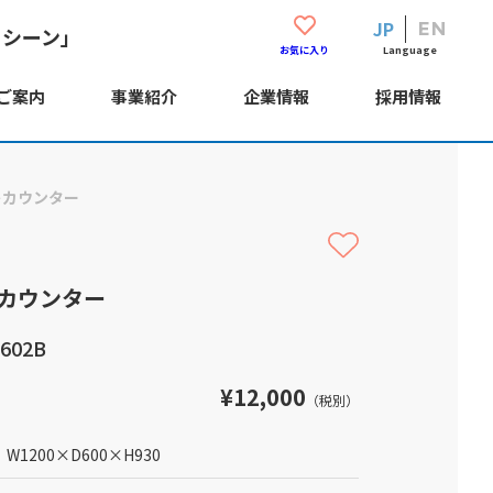
JP
EN
・シーン」
Language
お気に入り
ご案内
事業紹介
企業情報
採用情報
トカウンター
カウンター
602B
¥12,000
（税別）
W1200
×
D600
×
H930