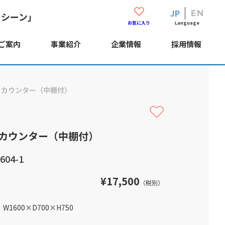
JP
EN
・シーン」
Language
お気に入り
ご案内
事業紹介
企業情報
採用情報
トカウンター（中棚付）
カウンター（中棚付）
04-1
¥17,500
（税別）
W1600
×
D700
×
H750