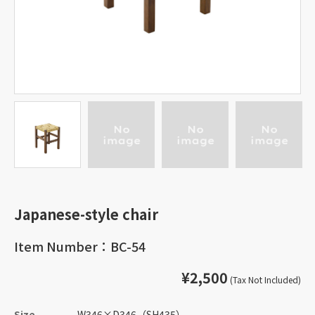
Japanese-style chair
Item Number：BC-54
¥2,500
(Tax Not Included)
Size
W346
×
D346
（SH435）