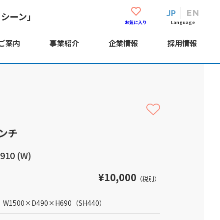
JP
EN
・シーン」
Language
お気に入り
ご案内
事業紹介
企業情報
採用情報
ンチ
10 (W)
¥10,000
（税別）
W1500
×
D490
×
H690
（SH440）