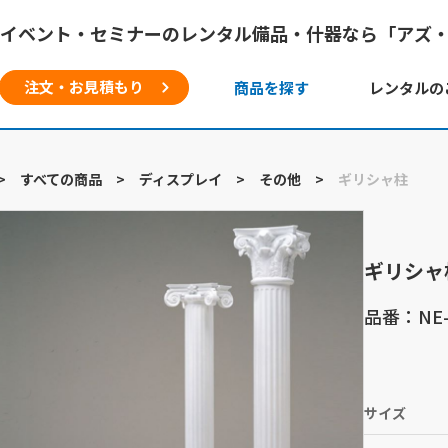
イベント・セミナーのレンタル備品・什器なら「アズ
注文・お見積もり
商品を探す
レンタルの
>
すべての商品
>
ディスプレイ
>
その他
>
ギリシャ柱
ギリシャ
品番：NE-
サイズ