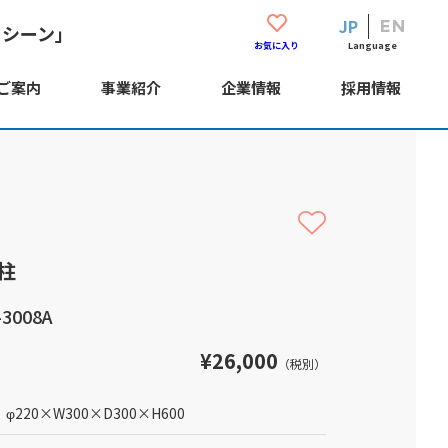
JP
EN
・シーン」
Language
お気に入り
ご案内
事業紹介
企業情報
採用情報
柱
3008A
¥26,000
（税別）
φ220
×
W300
×
D300
×
H600