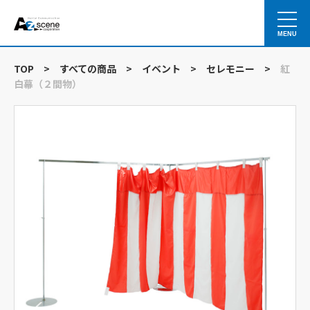
MENU
TOP
>
すべての商品
>
イベント
>
セレモニー
>
紅
白幕（２間物）