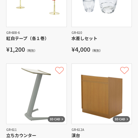
GR-608-6
GR-610
紅白テープ（各１巻）
水差しセット
¥1,200
¥4,000
（税別）
（税別）
GR-611
GR-612A
立ちカウンター
演台