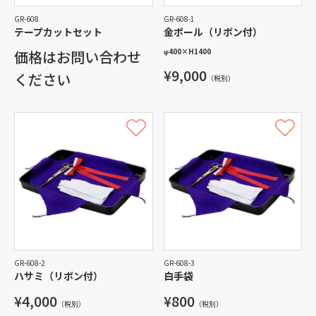
GR-608
GR-608-1
テープカットセット
金ポール（リボン付）
φ400
×
H1400
価格はお問い合わせ
¥9,000
ください
（税別）
GR-608-2
GR-608-3
ハサミ（リボン付）
白手袋
¥4,000
¥800
（税別）
（税別）