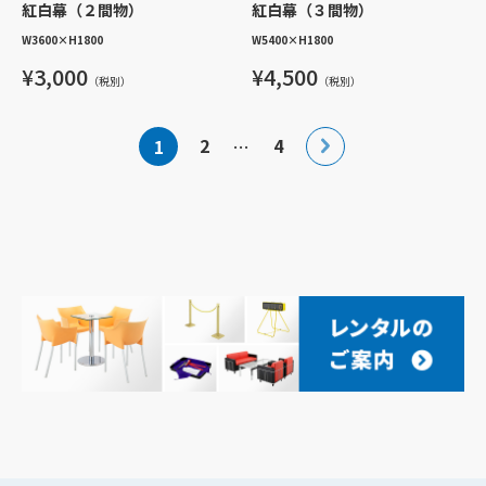
紅白幕（２間物）
紅白幕（３間物）
W3600
×
H1800
W5400
×
H1800
¥3,000
¥4,500
（税別）
（税別）
投
2
4
1
…
稿
の
ペ
ー
ジ
送
り