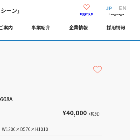
JP
EN
・シーン」
Language
お気に入り
ご案内
事業紹介
企業情報
採用情報
668A
¥40,000
（税別）
W1200
×
D570
×
H1010